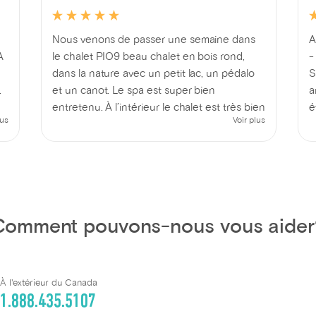
Nous venons de passer une semaine dans
A
À
le chalet PIO9 beau chalet en bois rond,
-
dans la nature avec un petit lac, un pédalo
S
.
et un canot. Le spa est super bien
a
entretenu. À l’intérieur le chalet est très bien
é
lus
Voir plus
équipé. On a profité aussi d’un beau feu de
v
re
camp 🔥 en admirant la beauté de la nature
s
et du BBQ pour de bons repas en famille 😉
bref nous avons passé une super belle
semaine de vacances 🤗 Un point à
améliorer serait l’accès à l’entrée avec une
Comment pouvons-nous vous aider
indication plus visible.
À l'extérieur du Canada
1.888.435.5107