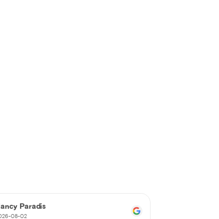
ancy Paradis
martin touri
026-08-02
2026-08-02