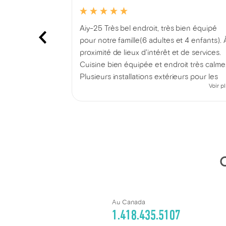
 avec bons
Aiy-25 Très bel endroit, très bien équipé
a. Et, à
pour notre famille(6 adultes et 4 enfants). 
aint-Paul!
proximité de lieux d'intérêt et de services.
Cuisine bien équipée et endroit très calme
Plusieurs installations extérieurs pour les
Voir p
enfants et adultes. Jeux pire l'intérieur et
l'extérieur fournis. On a bien profité de not
séjour!
Au Canada
1.418.435.5107