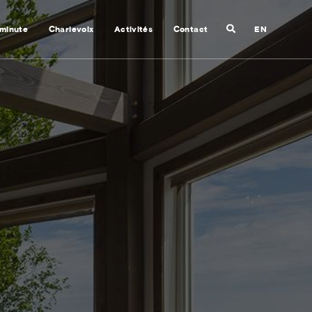
Recherche
 minute
Charlevoix
Activités
Contact
EN
Fermer
la
recherche