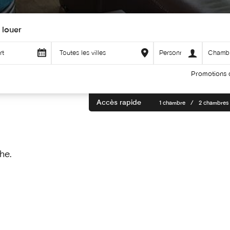
 louer
Promotions 
Accès rapide
1 chambre
2 chambres
he.