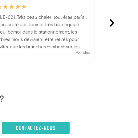
LE-621. Très beau chalet, tout était parfait
Merci pour to
 propreté des lieux et très bien équipé.
eul bémol, dans le stationnement, les
rbres morts devraient être retirés pour
viter que les branches tombent sur les
Voir plus
éhicules ou les personnes. Sinon, très
atisfaits
?
CONTACTEZ-NOUS