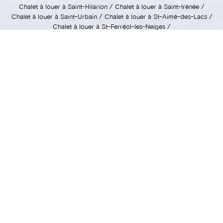
Chalet à louer à Saint-Hilarion
Chalet à louer à Saint-Irénée
Chalet à louer à Saint-Urbain
Chalet à louer à St-Aimé-des-Lacs
Chalet à louer à St-Ferréol-les-Neiges
Chalet à louer à St-Siméon
Chalet à louer à St-Tites des Caps
Chalet à louer à Tadoussac
Chalets à louer par expérience
Chalets au bord de l'eau
Chalets avec spa
Chalets 2 personnes avec spa
Chalets avec animaux permis
Chalets avec chiens permis
Chalets avec piscine
Chalets de ski
Chalets de motoneige
Chalets avec foyer
Chalets fumeurs permis
Chalets avec sauna
Chalets corporatifs
Chalets semaine de relâche
Chalets semaine de construction
Chalets temps des fêtes
Chalets en bois ronds
Maisons à louer à long terme
Yourte à louer
Chalets à louer par taille
Chalets à louer 1 personne
Chalets à louer 2 personnes
Chalets à louer 3 personnes
Chalets à louer 4 personnes
Chalets à louer 5 personnes
Chalets à louer 6 personnes
Chalets à louer 7 personnes
Chalets à louer 8 personnes