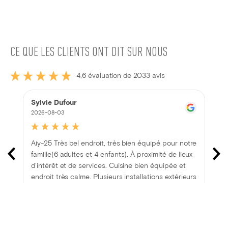
CE QUE LES CLIENTS ONT DIT SUR NOUS
4,6 évaluation de 2033 avis
Sylvie Dufour
2026-08-03
Aiy-25 Très bel endroit, très bien équipé pour notre
famille(6 adultes et 4 enfants). À proximité de lieux
d'intérêt et de services. Cuisine bien équipée et
endroit très calme. Plusieurs installations extérieurs
pour les enfants et adultes. Jeux pire l'intérieur et
l'extérieur fournis. On a bien profité de notre séjour!
Voir plus