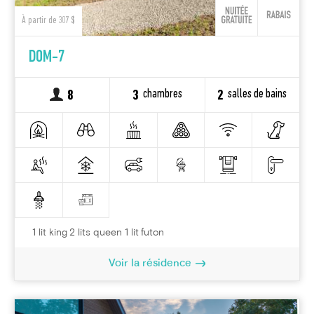
À partir de 307 $
DOM-7
chambres
salles de bains
8
3
2
1 lit king 2 lits queen 1 lit futon
Voir la résidence