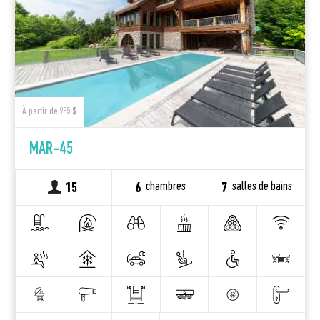
À partir de 985 $
MAR-45
chambres
salles de bains
15
6
7