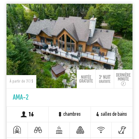
À partir de 353 $
AMA-2
chambres
salles de bains
16
8
4