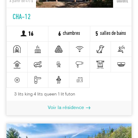
À partir de 470 $
CHA-12
chambres
salles de bains
16
6
5
3 lits king 4 lits queen 1 lit futon
Voir la résidence