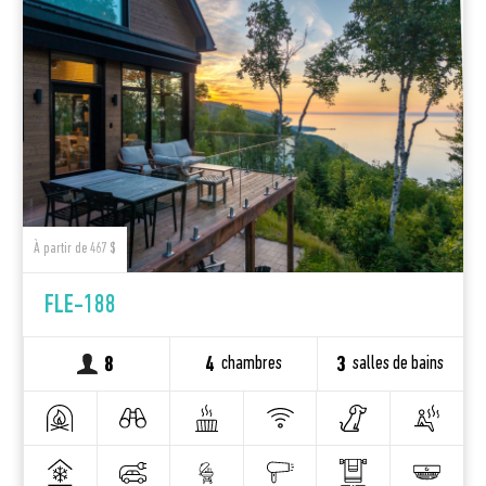
À partir de 467 $
FLE-188
chambres
salles de bains
8
4
3