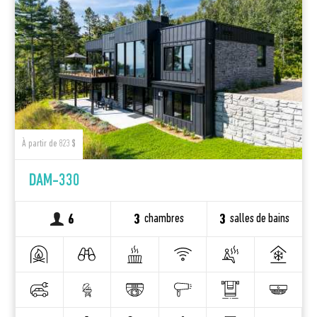
À partir de 823 $
DAM-330
chambres
salles de bains
6
3
3