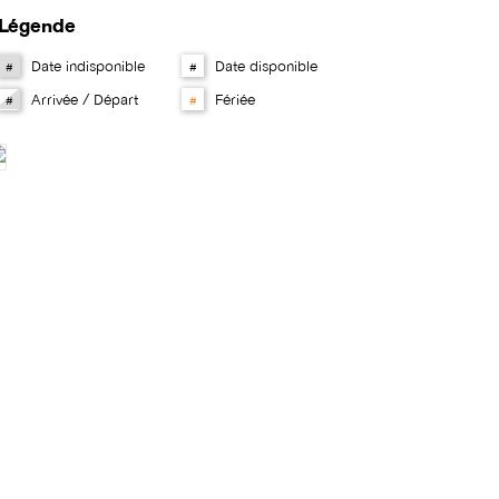
Légende
Date indisponible
Date disponible
#
#
Arrivée / Départ
Fériée
#
#