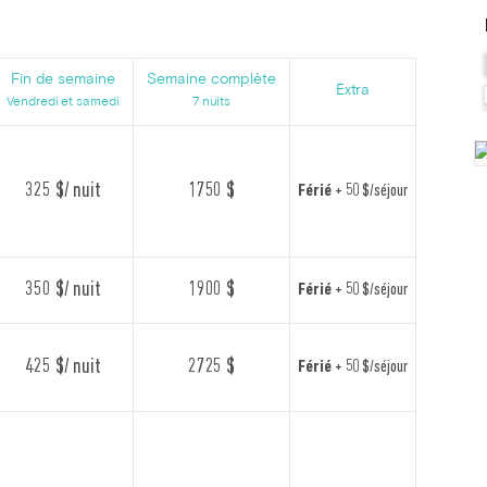
Fin de semaine
Semaine complète
Extra
Vendredi et samedi
7 nuits
325 $/ nuit
1750 $
Férié
+ 50 $/séjour
350 $/ nuit
1900 $
Férié
+ 50 $/séjour
425 $/ nuit
2725 $
Férié
+ 50 $/séjour