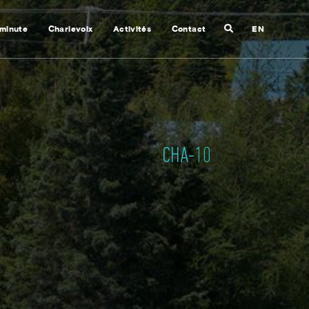
Recherche
 minute
Charlevoix
Activités
Contact
EN
Fermer
la
recherche
CHA-10