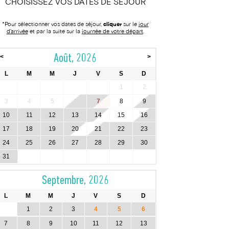
CHOISISSEZ VOS DATES DE SÉJOUR
*Pour sélectionner vos dates de séjour,
cliquer
sur le
jour
d’arrivée
et par la suite sur la
journée de votre départ
.
Août, 2026
<
>
L
M
M
J
V
S
D
1
2
3
4
5
6
7
8
9
10
11
12
13
14
15
16
17
18
19
20
21
22
23
24
25
26
27
28
29
30
31
Septembre, 2026
L
M
M
J
V
S
D
1
2
3
4
5
6
7
8
9
10
11
12
13