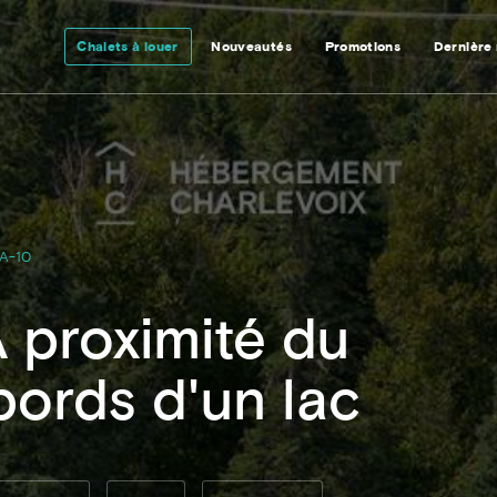
Chalets à louer
Nouveautés
Promotions
Dernière
A-10
 proximité du
bords d'un lac