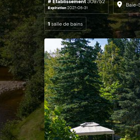
# Établissement
309752
Baie-
Expiration
2027-05-31
1
salle de bains