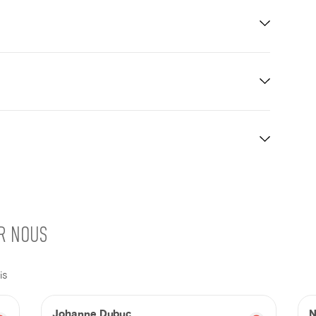
UR NOUS
is
Johanne Dubuc
N