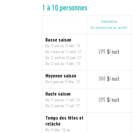
1 à 10 personnes
Semaine
Du dimanche au jeudi*
Basse saison
Du 12 oct. au 19 déc. '26
275 $/ nuit
Du 9 mars au 11 avril '27
Du 12 avril au 20 juin '27
Du 12 oct. au 19 déc. '27
Moyenne saison
300 $/ nuit
Du 4 janv. au 25 févr. '27
Haute saison
375 $/ nuit
Du 21 juin au 11 oct. '26
Du 21 juin au 11 oct. '27
Temps des fêtes et
relâche
Du 20 déc. '26 au