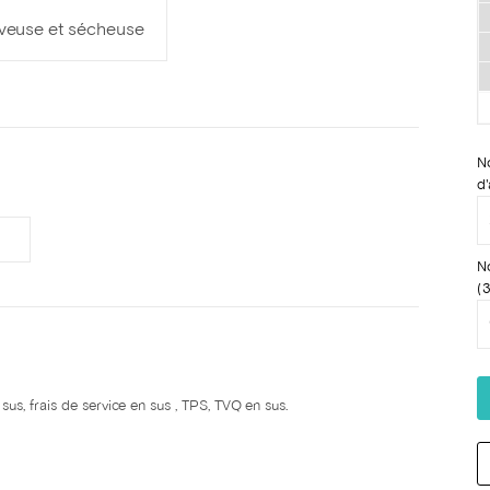
veuse et sécheuse
N
d'
N
(3
us, frais de service en sus , TPS, TVQ en sus.