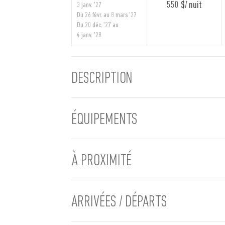
550 $/ nuit
3 janv. '27
Du 26 févr. au 8 mars '27
Du 20 déc. '27 au
4 janv. '28
DESCRIPTION
ÉQUIPEMENTS
À PROXIMITÉ
ARRIVÉES / DÉPARTS