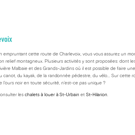
evoix
n empruntant cette route de Charlevoix, vous vous assurez un mom
on relief montagneux. Plusieurs activités y sont proposées: dont 
ivière Malbaie et des Grands-Jardins où il est possible de faire u
u canot, du kayak, de la randonnée pédestre, du vélo... Sur cette r
e l’ours noir en toute sécurité, n’est-ce pas unique ?
onsulter les
chalets à louer à St-Urbain
et
St-Hilarion
.