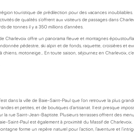
région touristique de prédilection pour des vacances inoubliables. 
ivités de qualités s’offrent aux visiteurs de passages dans Charlevo
rds de tonnes il y a 350 millions d’années.
n de Charlevoix offre un panorama fleuve et montagnes époustoufl
 : randonnée pédestre, ski alpin et de fonds, raquette, croisières et 
u à chiens, motoneige… En toute saison, séjournez en Charlevoix, c’
.
’est dans la ville de Baie-Saint-Paul que l’on retrouve la plus gran
randes et petites, et de boutiques d’artisanat. Il est presque impossi
ur la rue Saint-Jean-Baptiste. Plusieurs terrasses offrent des menu
aie-Saint-Paul est également à proximité du Massif de Charlevoix. 
ontagne forme un repère naturel pour l’action, l’aventure et l’intri