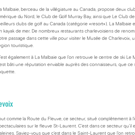
a Malbaie, berceau de la villégiature au Canada, propose deux clubs
mérique du Nord, le Club de Golf Murray Bay, ainsi que Le Club de 
eilleurs clubs de golf au Canada (catégorie «resort»). La Malbaie
n kayak de mer. De nombreux restaurants charlevoisiens de renoms s
otre passage dans cette ville pour visiter le Musée de Charlevoix,
égion touristique.
’est également à La Malbaie que l’on retrouve le centre de ski Le 
’est bâti une réputation enviable auprès des connaisseurs, que ce so
aquette.
evoix
out comme la Route du Fleuve, ce secteur, situé complètement à l’e
pectaculaires sur le fleuve St-Laurent. C’est dans ce secteur qu’il e
aleines. Saviez-vous que c’est dans le Saint-Laurent que l’on ret