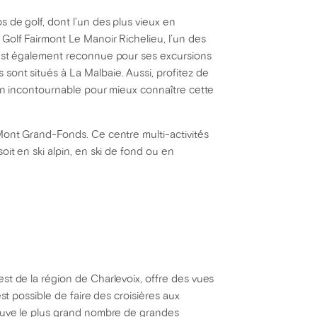
 de golf, dont l’un des plus vieux en
Golf Fairmont Le Manoir Richelieu, l’un des
 est également reconnue pour ses excursions
ont situés à La Malbaie. Aussi, profitez de
 un incontournable pour mieux connaître cette
Mont Grand-Fonds. Ce centre multi-activités
it en ski alpin, en ski de fond ou en
st de la région de Charlevoix, offre des vues
st possible de faire des croisières aux
rouve le plus grand nombre de grandes