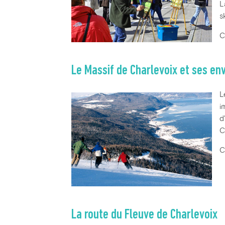
L
s
C
Le Massif de Charlevoix et ses en
L
i
d
C
C
La route du Fleuve de Charlevoix