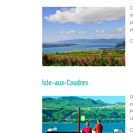
C
m
p
p
C
Isle-aux-Coudres
O
m
P
c
C