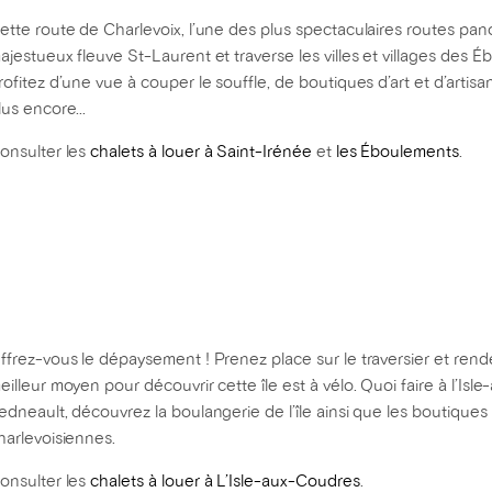
ette route de Charlevoix, l’une des plus spectaculaires routes p
ajestueux fleuve St-Laurent et traverse les villes et villages des É
rofitez d’une vue à couper le souffle, de boutiques d’art et d’artisan
lus encore...
onsulter les
chalets à louer à Saint-Irénée
et
les Éboulements
.
ffrez-vous le dépaysement ! Prenez place sur le traversier et rendez
eilleur moyen pour découvrir cette île est à vélo. Quoi faire à l’Isl
edneault, découvrez la boulangerie de l’île ainsi que les boutiques 
harlevoisiennes.
onsulter les
chalets à louer à L’Isle-aux-Coudres
.