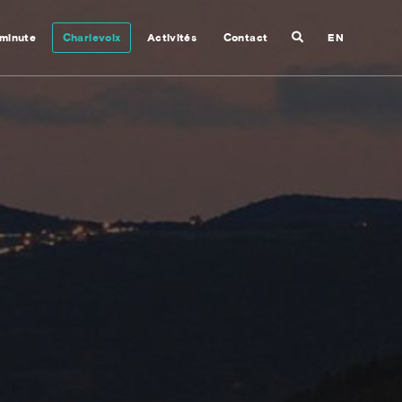
Recherche
 minute
Charlevoix
Activités
Contact
EN
Fermer
la
recherche