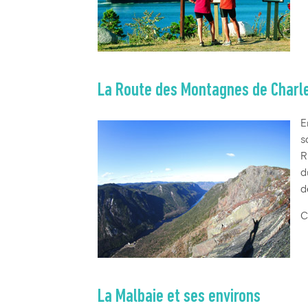
La Route des Montagnes de Charl
E
s
R
d
d
C
La Malbaie et ses environs