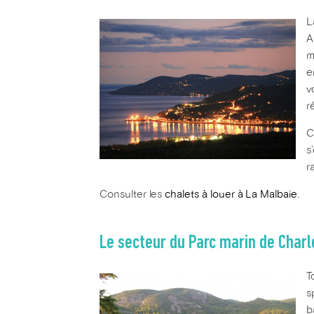
L
A
m
e
v
r
C
s
r
Consulter les
chalets à louer à La Malbaie
.
Le secteur du Parc marin de Charl
T
s
b