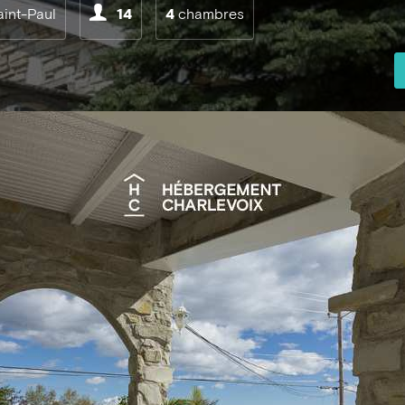
aint-Paul
14
4
chambres