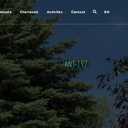
Recherche
 minute
Charlevoix
Activités
Contact
EN
Fermer
la
recherche
ANT-197