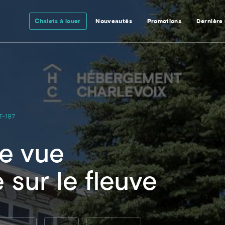
Chalets à louer
Nouveautés
Promotions
Dernière
T-197
ne vue
sur le fleuve