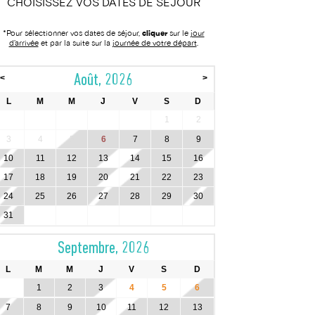
CHOISISSEZ VOS DATES DE SÉJOUR
*Pour sélectionner vos dates de séjour,
cliquer
sur le
jour
d’arrivée
et par la suite sur la
journée de votre départ
.
Août, 2026
<
>
L
M
M
J
V
S
D
1
2
3
4
5
6
7
8
9
10
11
12
13
14
15
16
17
18
19
20
21
22
23
24
25
26
27
28
29
30
31
Septembre, 2026
L
M
M
J
V
S
D
1
2
3
4
5
6
7
8
9
10
11
12
13