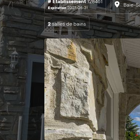
# Établissement
128461
Baie-S
Expiration
2027-05-31
2
salles de bains