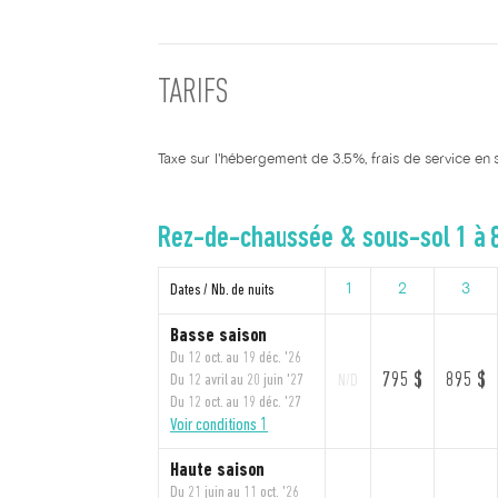
TARIFS
Taxe sur l'hébergement de 3.5%, frais de service en 
Rez-de-chaussée & sous-sol 1 à 
Dates / Nb. de nuits
1
2
3
Basse saison
Du 12 oct. au 19 déc. '26
795 $
895 $
Du 12 avril au 20 juin '27
N/D
Du 12 oct. au 19 déc. '27
Voir conditions 1
Haute saison
Du 21 juin au 11 oct. '26