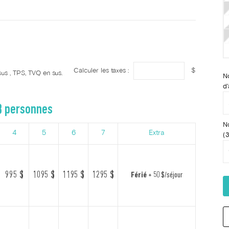
Calculer les taxes :
$
sus , TPS, TVQ en sus.
N
d'
8 personnes
N
4
5
6
7
Extra
(3
995 $
1095 $
1195 $
1295 $
Férié
+ 50 $/séjour