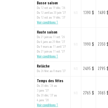
Basse saison
Du 12 oct. au 19 déc. '26
1390 $
1490 
Du 12 avril au 20 juin '27
N/D
Du 12 oct. au 19 déc. '27
Voir conditions 1
Haute saison
Du 21 juin au 11 oct. '26
Du 4 janv. au 25 févr. '27
1990 $
2350 
N/D
Du 9 mars au 11 avril '27
Du 21 juin au 11 oct. '27
Voir conditions 1
Relâche
2495 $
2795 
N/D
Du 26 févr. au 8 mars '27
Temps des fêtes
Du 20 déc. '26 au
3 janv. '27
2765 $
3065 
N/D
Du 20 déc. '27 au
4 janv. '28
Voir conditions 1