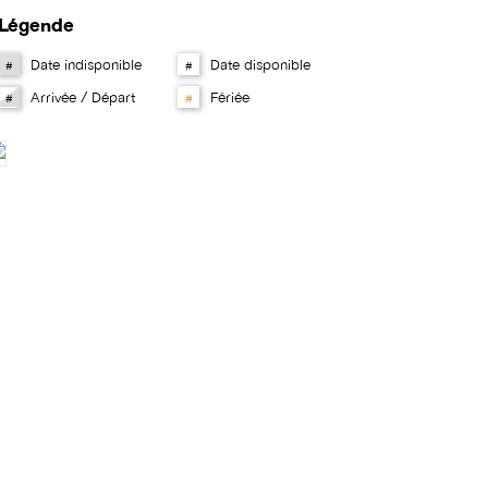
Légende
Date indisponible
Date disponible
#
#
Arrivée / Départ
Fériée
#
#