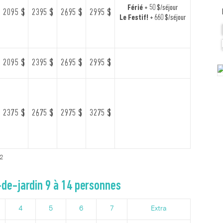
Férié
+ 50 $/séjour
2095 $
2395 $
2695 $
2995 $
Le Festif!
+ 660 $/séjour
2095 $
2395 $
2695 $
2995 $
2375 $
2675 $
2975 $
3275 $
 2
de-jardin 9 à 14 personnes
4
5
6
7
Extra