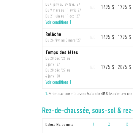
Du 4 janv. au 25 févr. '27
1495 $
1795 $
N/D
Du 9 mars au 11 avril '27
Du 21 juin au 11 oct. '27
Voir conditions 1
Relâche
1495 $
1795 $
N/D
Du 26 févr. au 8 mars '27
Temps des fêtes
Du 20 déc. '26 au
3 janv. '27
1775 $
2075 $
N/D
Du 20 déc. '27 au
4 janv. '28
Voir conditions 1
Animaux permis avec frais de 45$ Maximum de
Rez-de-chaussée, sous-sol & rez-
Dates / Nb. de nuits
1
2
3