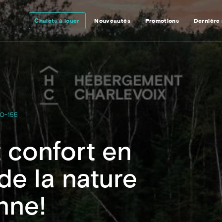
Chalets à louer
Nouveautés
Promotions
Dernière
O-155
 confort en
de la nature
nne!