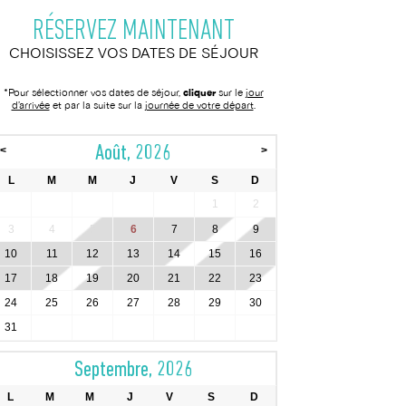
RÉSERVEZ MAINTENANT
CHOISISSEZ VOS DATES DE SÉJOUR
*Pour sélectionner vos dates de séjour,
cliquer
sur le
jour
d’arrivée
et par la suite sur la
journée de votre départ
.
Août, 2026
<
>
L
M
M
J
V
S
D
1
2
3
4
5
6
7
8
9
10
11
12
13
14
15
16
17
18
19
20
21
22
23
24
25
26
27
28
29
30
31
Septembre, 2026
L
M
M
J
V
S
D