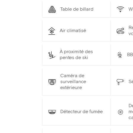
Table de billard
W
R
Air climatisé
vo
À proximité des
B
pentes de ski
Caméra de
surveillance
S
extérieure
D
Détecteur de fumée
m
c