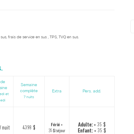
us, frais de service en sus , TPS, TVQ en sus.
.
 de
Semaine
aine
complète
Extra
Pers. add.
edi et
7 nuits
edi
Adulte:
+ 35 $
Férié
+
/ nuit
4398 $
Enfant:
+ 35 $
35 $/séjour