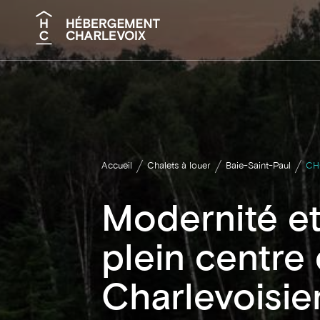
Recherche
Accueil
Chalets à louer
Baie-Saint-Paul
CH
Modernité et
plein centre 
Charlevoisie