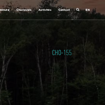
Recherche
 minute
Charlevoix
Activités
Contact
EN
Fermer
la
recherche
CHO-155