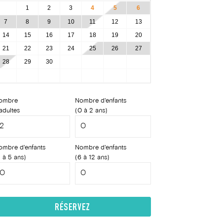
1
2
3
4
5
6
7
8
9
10
11
12
13
14
15
16
17
18
19
20
21
22
23
24
25
26
27
28
29
30
ombre
Nombre d'enfants
adultes
(0 à 2 ans)
ombre d'enfants
Nombre d'enfants
 à 5 ans)
(6 à 12 ans)
RÉSERVEZ