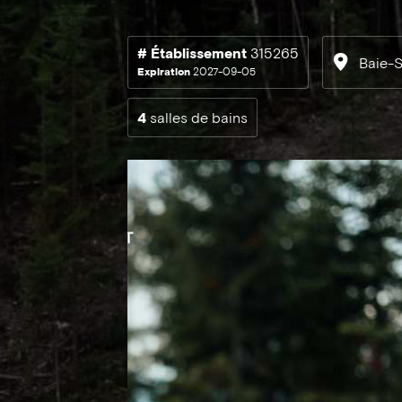
# Établissement
315265
Baie-S
Expiration
2027-09-05
4
salles de bains