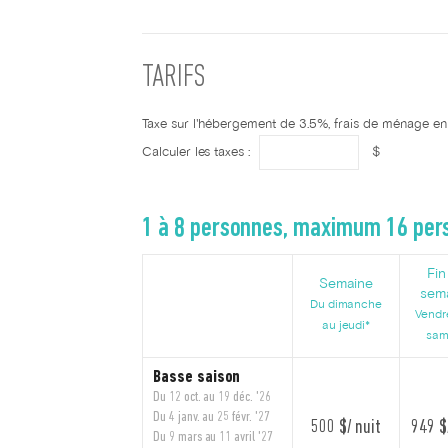
TARIFS
Taxe sur l'hébergement de 3.5%, frais de ménage en s
Calculer les taxes :
$
1 à 8 personnes, maximum 16 pers
Fin
Semaine
sem
Du dimanche
Vendr
au jeudi*
sam
Basse saison
Du 12 oct. au 19 déc. '26
Du 4 janv. au 25 févr. '27
500 $/ nuit
949 $
Du 9 mars au 11 avril '27