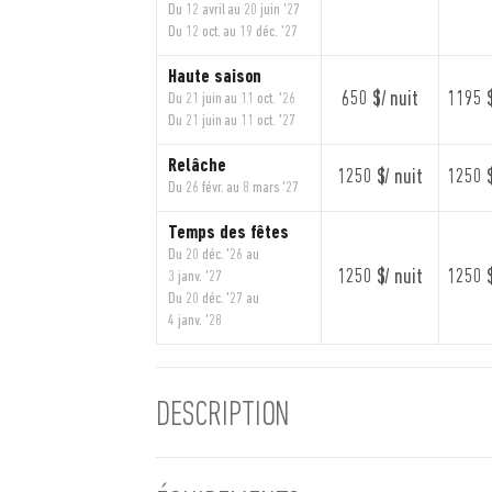
Du 12 avril au 20 juin '27
Du 12 oct. au 19 déc. '27
Haute saison
650 $/ nuit
1195 $
Du 21 juin au 11 oct. '26
Du 21 juin au 11 oct. '27
Relâche
1250 $/ nuit
1250 $
Du 26 févr. au 8 mars '27
Temps des fêtes
Du 20 déc. '26 au
1250 $/ nuit
1250 $
3 janv. '27
Du 20 déc. '27 au
4 janv. '28
DESCRIPTION