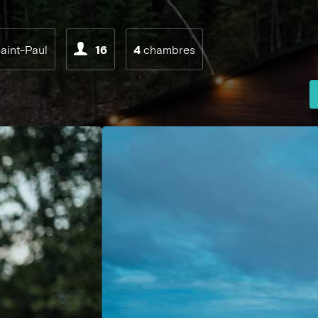
aint-Paul
16
4
chambres