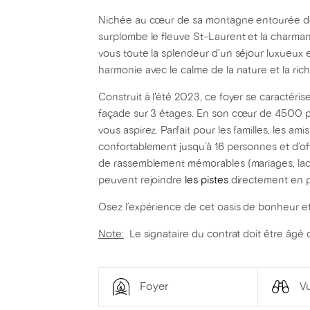
Nichée au cœur de sa montagne entourée de 
surplombe le fleuve St-Laurent et la charman
vous toute la splendeur d’un séjour luxueux
harmonie avec le calme de la nature et la ri
Construit à l'été 2023, ce foyer se caractéris
façade sur 3 étages. En son cœur de 4500 pie
vous aspirez. Parfait pour les familles, les ami
confortablement jusqu’à 16 personnes et d’of
de rassemblement mémorables (mariages, lac-à
peuvent rejoindre
les pistes
directement en p
Osez l’expérience de cet oasis de bonheur et p
Note:
Le signataire du contrat doit être âgé 
Foyer
Vu