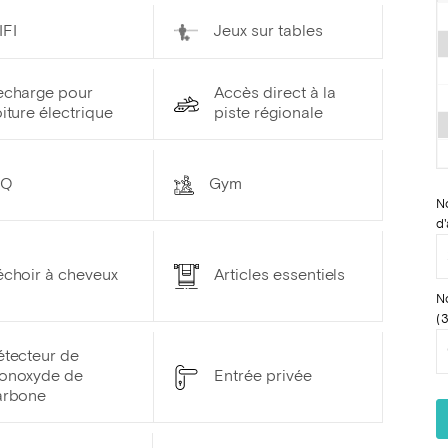
IFI
Jeux sur tables
echarge pour
Accès direct à la
iture électrique
piste régionale
BQ
Gym
N
d'
échoir à cheveux
Articles essentiels
N
(3
étecteur de
onoxyde de
Entrée privée
arbone