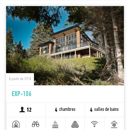
À partir de 299 $
EXP-106
chambres
salles de bains
12
4
4