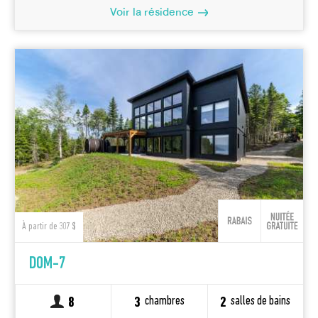
Voir la résidence
À partir de 307 $
DOM-7
chambres
salles de bains
8
3
2