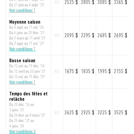
2525 $
2805 $
3085 $
3365 $
3
N/D
Du 21 juin au 6 sept. '27
Voir conditions 1
Moyenne saison
Du 8 sept. au 11 oct. '26
Du 4 janv. au 25 févr. '27
2095 $
2295 $
2495 $
2695 $
2
N/D
Du 9 mars au 11 avril '27
Du 7 sept. au 11 oct. '27
Voir conditions 1
Basse saison
Du 12 oct. au 19 déc. '26
1675 $
1835 $
1995 $
2155 $
2
Du 12 avril au 20 juin '27
N/D
Du 12 oct. au 19 déc. '27
Voir conditions 1
Temps des fêtes et
relâche
Du 20 déc. '26 au
3 janv. '27
2625 $
2925 $
3225 $
3525 $
3
N/D
Du 26 févr. au 8 mars '27
Du 20 déc. '27 au
4 janv. '28
Voir conditions 2