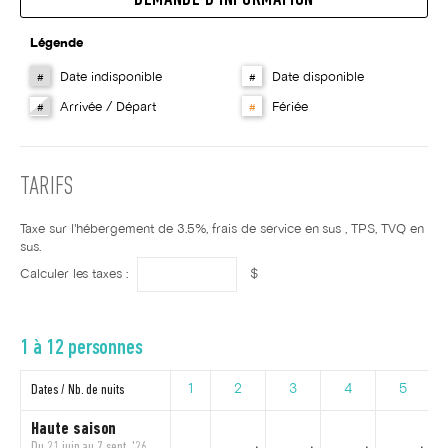
DEMANDE D'INFORMATION
Légende
Date indisponible
Date disponible
#
#
Arrivée / Départ
Fériée
#
#
TARIFS
Taxe sur l'hébergement de 3.5%, frais de service en sus , TPS, TVQ en
sus.
Calculer les taxes :
$
1 à 12 personnes
Dates / Nb. de nuits
1
2
3
4
5
Haute saison
Du 21 juin au 7 sept. '26