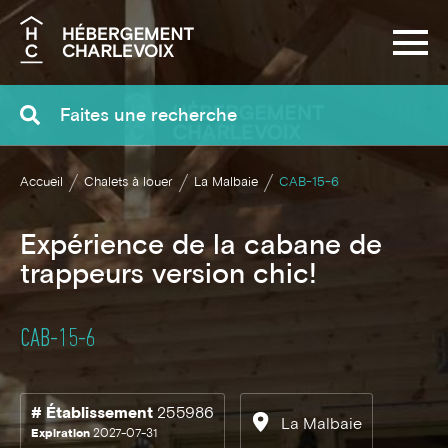
Recherche
Accueil
Chalets à louer
La Malbaie
CAB-15-6
Expérience de la cabane de
trappeurs version chic!
CAB-15-6
# Établissement
255986
La Malbaie
Expiration
2027-07-31