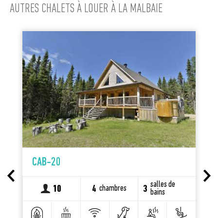
AUTRES CHALETS À LOUER À LA MALBAIE
CAB-20
salles de
s
chambres
10
4
3
bains