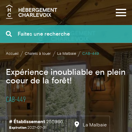
Recherche
Accueil
Chalets à louer
La Malbaie
CAB-449
Expérience inoubliable en plein
coeur de la forêt!
CAB-449
# Établissement
255986
La Malbaie
Expiration
2027-07-31