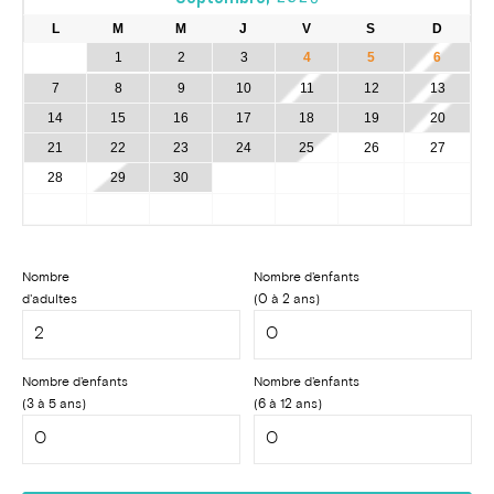
L
M
M
J
V
S
D
1
2
3
4
5
6
7
8
9
10
11
12
13
14
15
16
17
18
19
20
21
22
23
24
25
26
27
28
29
30
Nombre
Nombre d'enfants
d'adultes
(0 à 2 ans)
Nombre d'enfants
Nombre d'enfants
(3 à 5 ans)
(6 à 12 ans)