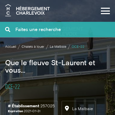
Recherche
Accueil
Chalets à louer
La Malbaie
OCE-22
Que le fleuve St-Laurent et
vous...
OCE-22
# Établissement
257025
La Malbaie
Expiration
2027-07-31