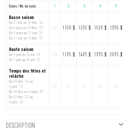
Dates / Nb. de nuits
1
2
3
4
5
Basse saison
Du 21 oct. au 19 déc. '26
1150 $
1335 $
1520 $
1705 $
1
Du 4 janv. au 25 févr. '27
N/D
Du 9 mars au 31 mai '27
Du 21 oct. au 19 déc. '27
Haute saison
1175 $
1475 $
1775 $
2075 $
2
Du 1 juin au 20 oct. '26
N/D
Du 1 juin au 20 oct. '27
Temps des fêtes et
relâche
Du 20 déc. '26 au
3 janv. '27
N/D
N/D
N/D
N/D
N/D
Du 26 févr. au 8 mars '27
Du 20 déc. '27 au
4 janv. '28
DESCRIPTION