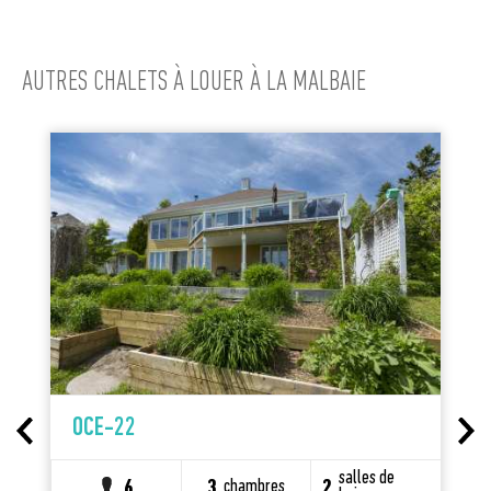
AUTRES CHALETS À LOUER À LA MALBAIE
OCE-22
salles de
s
chambres
6
3
2