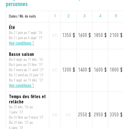
personnes
Dates / Nb. de nuits
1
2
3
4
5
Été
Du 21 juin au 7 sept. '26
1350 $
1600 $
1850 $
2100 $
2
N/D
Du 21 juin au 6 sept. '27
Voir conditions 1
Basse saison
Du 8 sept. au 19 déc. '26
Du 4 janv. au 25 févr. '27
1200 $
1400 $
1600 $
1800 $
2
Du 9 mars au 11 avril '27
N/D
Du 12 avril au 20 juin '27
Du 7 sept. au 19 déc. '27
Voir conditions 1
Temps des fêtes et
relâche
Du 20 déc. '26 au
3 janv. '27
2550 $
2950 $
3350 $
3
N/D
N/D
Du 26 févr. au 8 mars '27
Du 20 déc. '27 au
4 janv. '28