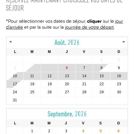
RÉSERVEZ MAINTENANT
CHOISISSEZ VOS DATES DE
SÉJOUR
*Pour sélectionner vos dates de séjour,
cliquer
sur le
jour
d’arrivée
et par la suite sur la
journée de votre départ
.
Août, 2026
<
>
L
M
M
J
V
S
D
1
2
3
4
5
6
7
8
9
10
11
12
13
14
15
16
17
18
19
20
21
22
23
24
25
26
27
28
29
30
31
Septembre, 2026
L
M
M
J
V
S
D
1
2
3
4
5
6