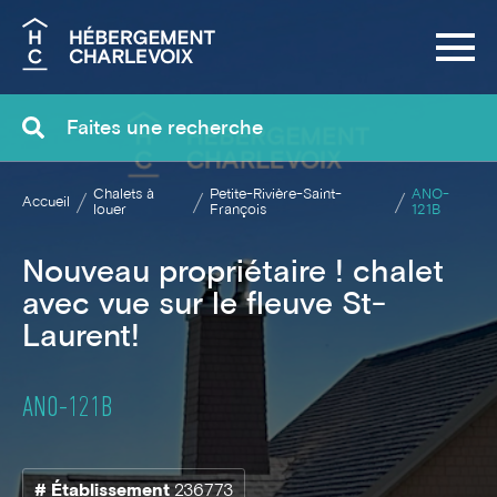
Recherche
Chalets à
Petite-Rivière-Saint-
ANO-
Accueil
louer
François
121B
Nouveau propriétaire ! chalet
avec vue sur le fleuve St-
Laurent!
ANO-121B
# Établissement
236773