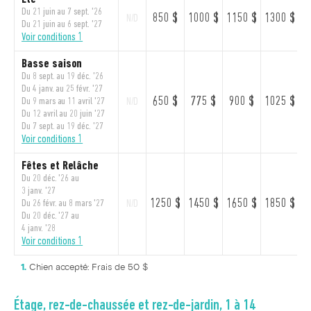
Du 21 juin au 7 sept. '26
850 $
1000 $
1150 $
1300 $
1
N/D
Du 21 juin au 6 sept. '27
Voir conditions 1
Basse saison
Du 8 sept. au 19 déc. '26
Du 4 janv. au 25 févr. '27
650 $
775 $
900 $
1025 $
1
Du 9 mars au 11 avril '27
N/D
Du 12 avril au 20 juin '27
Du 7 sept. au 19 déc. '27
Voir conditions 1
Fêtes et Relâche
Du 20 déc. '26 au
3 janv. '27
1250 $
1450 $
1650 $
1850 $
2
Du 26 févr. au 8 mars '27
N/D
Du 20 déc. '27 au
4 janv. '28
Voir conditions 1
Chien accepté: Frais de 50 $
Étage, rez-de-chaussée et rez-de-jardin, 1 à 14