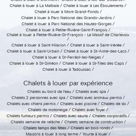
Chalet à louer à Clermont
Chalet à louer à Isle-aux-Coudres
Chalet à louer à La Malbaie
Chalet à louer à Les Éboulements
Chalet à louer à Mont Grand-Fonds
Chalet à louer à Parc National des Grands-Jardins
Chalet à louer à Parc National des Hautes-Gorges
Chalet à louer à Petite-Rivière-Saint-François
Chalet à louer à Petite-Rivière-St-François - Le Massif de Charlevoix
Chalet à louer à Saint-Hilarion
Chalet à louer à Saint-Irénée
Chalet à louer à Saint-Urbain
Chalet à louer à St-Aimé-des-Lacs
Chalet à louer à St-Ferréol-les-Neiges
Chalet à louer à St-Siméon
Chalet à louer à St-Tites des Caps
Chalet à louer à Tadoussac
Chalets à louer par expérience
Chalets au bord de l'eau
Chalets avec spa
Chalets 2 personnes avec spa
Chalets avec animaux permis
Chalets avec chiens permis
Chalets avec piscine
Chalets de ski
Chalets de motoneige
Chalets avec foyer
Chalets fumeurs permis
Chalets avec sauna
Chalets corporatifs
Chalets semaine de relâche
Chalets semaine de construction
Chalets temps des fêtes
Chalets en bois ronds
Maisons à louer à long terme
Yourte à louer