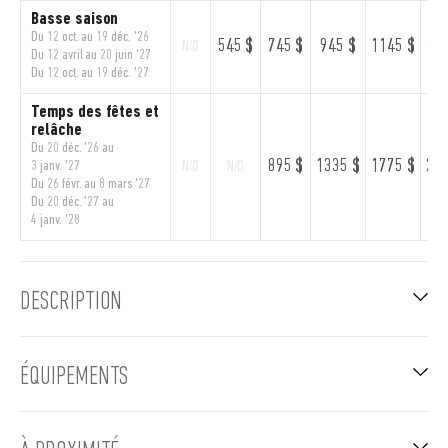
Basse saison
Du 12 oct. au 19 déc. '26
545 $
745 $
945 $
1145 $
134
N/D
Du 12 avril au 20 juin '27
Du 12 oct. au 19 déc. '27
Temps des fêtes et
relâche
Du 20 déc. '26 au
895 $
1335 $
1775 $
221
3 janv. '27
N/D
N/D
Du 26 févr. au 8 mars '27
Du 20 déc. '27 au
4 janv. '28
DESCRIPTION
ÉQUIPEMENTS