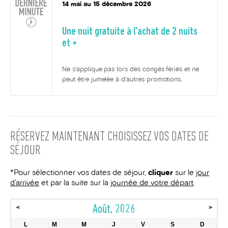
14 mai au 15 décembre 2026
Une nuit gratuite à l'achat de 2 nuits
et +
Ne s'applique pas lors des congés fériés et ne
peut être jumelée à d'autres promotions.
RÉSERVEZ MAINTENANT
CHOISISSEZ VOS DATES DE
SÉJOUR
*Pour sélectionner vos dates de séjour,
cliquer
sur le
jour
d’arrivée
et par la suite sur la
journée de votre départ
.
Août, 2026
<
>
L
M
M
J
V
S
D