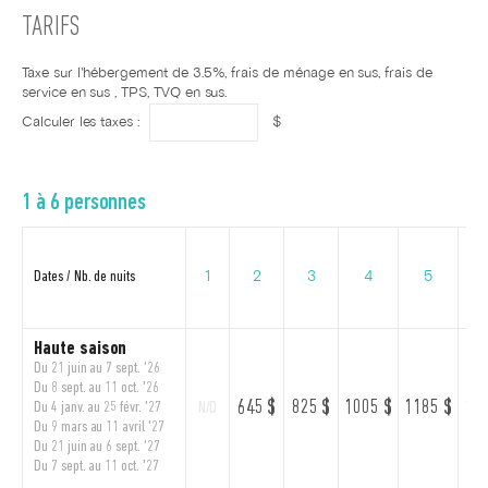
TARIFS
Taxe sur l'hébergement de 3.5%, frais de ménage en sus, frais de
service en sus , TPS, TVQ en sus.
Calculer les taxes :
$
1 à 6 personnes
Dates / Nb. de nuits
1
2
3
4
5
Haute saison
Du 21 juin au 7 sept. '26
Du 8 sept. au 11 oct. '26
645 $
825 $
1005 $
1185 $
136
Du 4 janv. au 25 févr. '27
N/D
Du 9 mars au 11 avril '27
Du 21 juin au 6 sept. '27
Du 7 sept. au 11 oct. '27