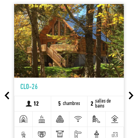
CLO-26
salles de
chambres
12
5
2
bains