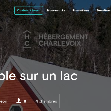
Chalets à louer
Nouveautés
Promotions
Dernière
1
le sur un lac
méon
8
4
chambres