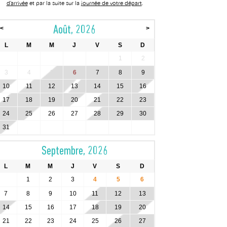
d’arrivée
et par la suite sur la
journée de votre départ
.
Août, 2026
<
>
L
M
M
J
V
S
D
1
2
3
4
5
6
7
8
9
10
11
12
13
14
15
16
17
18
19
20
21
22
23
24
25
26
27
28
29
30
31
Septembre, 2026
L
M
M
J
V
S
D
1
2
3
4
5
6
7
8
9
10
11
12
13
14
15
16
17
18
19
20
21
22
23
24
25
26
27