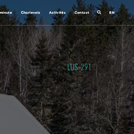
Recherche
 minute
Charlevoix
Activités
Contact
EN
Fermer
la
recherche
LUS-291