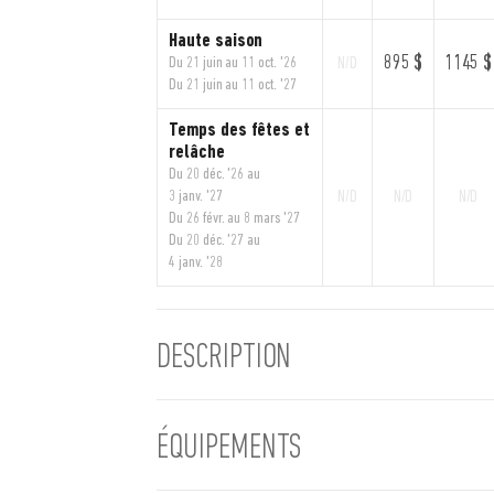
Haute saison
895 $
1145 $
Du 21 juin au 11 oct. '26
N/D
Du 21 juin au 11 oct. '27
Temps des fêtes et
relâche
Du 20 déc. '26 au
3 janv. '27
N/D
N/D
N/D
Du 26 févr. au 8 mars '27
Du 20 déc. '27 au
4 janv. '28
DESCRIPTION
ÉQUIPEMENTS