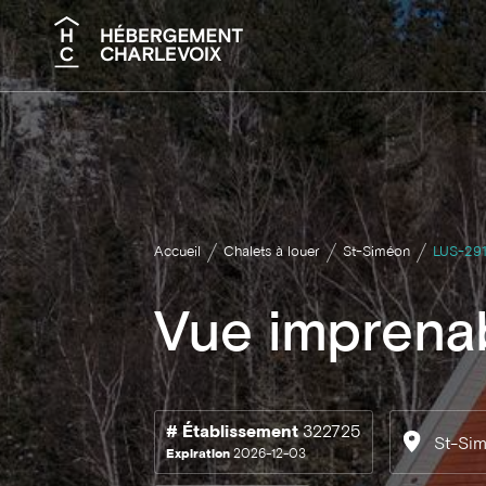
Recherche
Accueil
Chalets à louer
St-Siméon
LUS-29
Vue imprenab
# Établissement
322725
St-Si
Expiration
2026-12-03