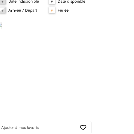
Date indisponible
Date disponible
#
#
Arrivée / Départ
Fériée
#
#
Ajouter à mes favoris