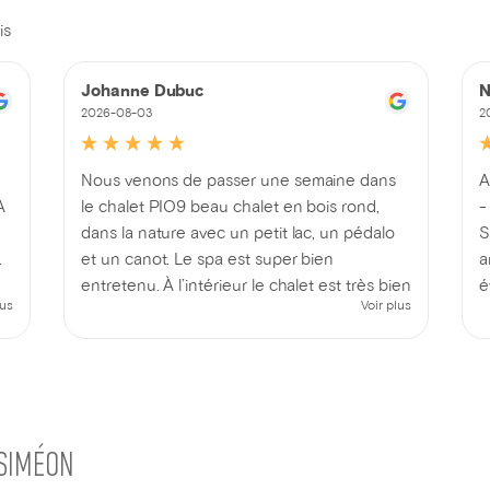
is
Johanne Dubuc
N
2026-08-03
2
Nous venons de passer une semaine dans
A
À
le chalet PIO9 beau chalet en bois rond,
-
dans la nature avec un petit lac, un pédalo
S
.
et un canot. Le spa est super bien
a
entretenu. À l’intérieur le chalet est très bien
é
lus
Voir plus
équipé. On a profité aussi d’un beau feu de
v
re
camp 🔥 en admirant la beauté de la nature
s
et du BBQ pour de bons repas en famille 😉
bref nous avons passé une super belle
semaine de vacances 🤗 Un point à
améliorer serait l’accès à l’entrée avec une
-SIMÉON
indication plus visible.