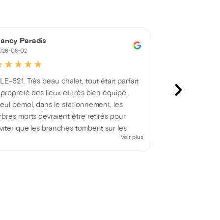
ancy Paradis
martin touri
026-08-02
2026-08-02
LE-621. Très beau chalet, tout était parfait
Merci pour to
 propreté des lieux et très bien équipé.
eul bémol, dans le stationnement, les
rbres morts devraient être retirés pour
viter que les branches tombent sur les
Voir plus
éhicules ou les personnes. Sinon, très
atisfaits