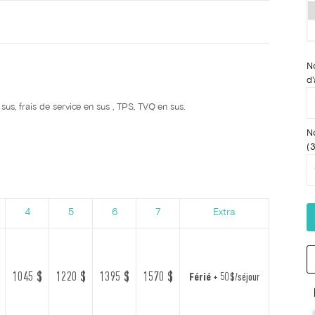
N
d'
us, frais de service en sus , TPS, TVQ en sus.
N
(3
4
5
6
7
Extra
1045 $
1220 $
1395 $
1570 $
Férié
+ 50 $/séjour