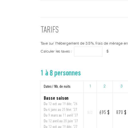
TARIFS
Taxe sur l'hébergement de 3.5%, frais de ménage en s
Calculer les taxes :
$
1 à 8 personnes
Dates / Nb. de nuits
1
2
3
Basse saison
Du 12 oct. au 19 déc. '26
Du 4 janv. au 25 févr. '27
695 $
870 $
N/D
Du 9 mars au 11 avril '27
Du 12 avril au 20 juin '27
Du 12 oct. au 19 déc. '27