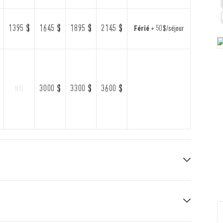
1395 $
1645 $
1895 $
2145 $
Férié
+ 50 $/séjour
3000 $
3300 $
3600 $
N/D