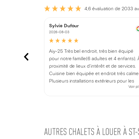
4,6 évaluation de 2033 av
Sylvie Dufour
2026-08-03
 avec bons
Aiy-25 Très bel endroit, très bien équipé
a. Et, à
pour notre famille(6 adultes et 4 enfants). 
aint-Paul!
proximité de lieux d'intérêt et de services.
Cuisine bien équipée et endroit très calme
Plusieurs installations extérieurs pour les
Voir p
enfants et adultes. Jeux pire l'intérieur et
l'extérieur fournis. On a bien profité de not
séjour!
AUTRES CHALETS À LOUER À ST